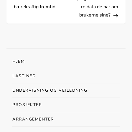
n
bærekraftig fremtid
re data de har om
brukerne sine?
l
e
g
g
HJEM
s
LAST NED
n
UNDERVISNING OG VEILEDNING
a
PROSJEKTER
v
ARRANGEMENTER