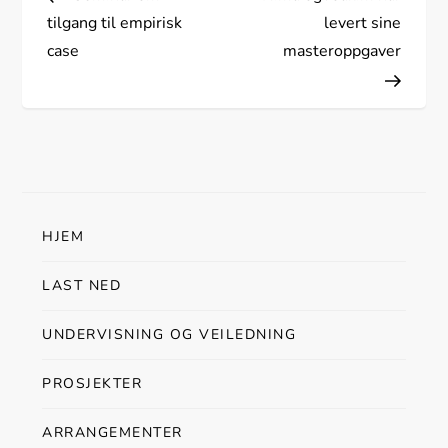
n
tilgang til empirisk
levert sine
n
case
masteroppgaver
l
e
g
g
HJEM
s
LAST NED
n
UNDERVISNING OG VEILEDNING
a
PROSJEKTER
v
ARRANGEMENTER