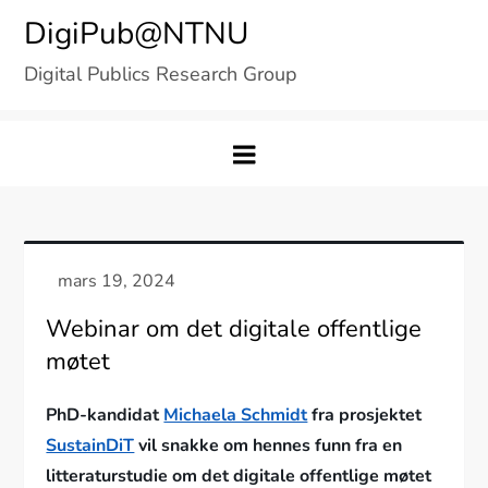
Skip
DigiPub@NTNU
to
Digital Publics Research Group
content
Webinar om det digitale offentlige
møtet
PhD-kandidat
Michaela Schmidt
fra prosjektet
SustainDiT
vil snakke om hennes funn fra en
litteraturstudie om det digitale offentlige møtet