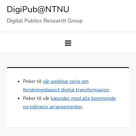
Skip
DigiPub@NTNU
to
Digital Publics Research Group
content
Peker til
vår webinar serie om
forskningsbasert digital transformasjon
.
Peker til vår
kalender med alle kommende
og tidligere arrangementer
.