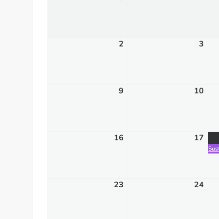
23,
24,
2026
202
2
mars
3
mar
2,
3,
2026
202
9
mars
10
mar
9,
10,
2026
202
16
mars
17
mar
16,
17,
Sus
2026
202
23
mars
24
mar
23,
24,
2026
202