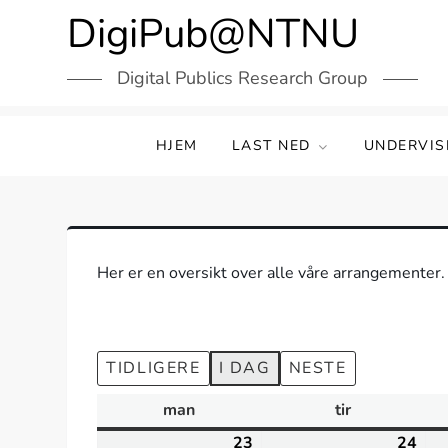
Skip
DigiPub@NTNU
to
content
Digital Publics Research Group
HJEM
LAST NED
UNDERVIS
Her er en oversikt over alle våre arrangementer.
TIDLIGERE
I DAG
NESTE
man
mandag
tir
tirsdag
23
februar
24
feb