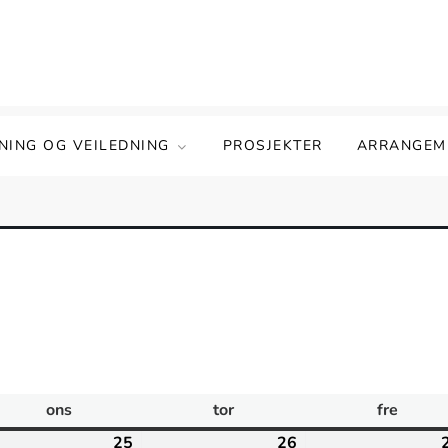
NING OG VEILEDNING
PROSJEKTER
ARRANGEM
ons
onsdag
tor
torsdag
fre
fredag
ruar
25
februar
26
februar