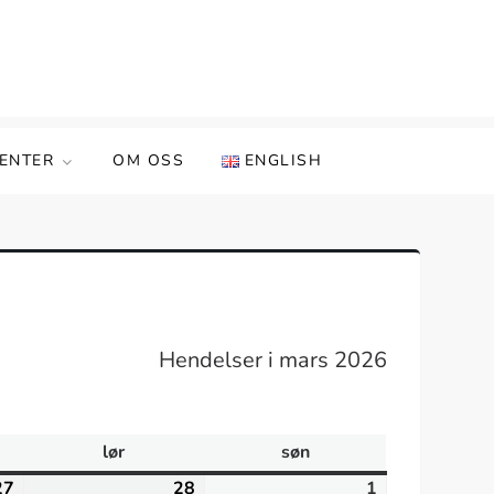
ENTER
OM OSS
ENGLISH
Hendelser i mars 2026
lør
lørdag
søn
søndag
27
februar
28
februar
1
mars